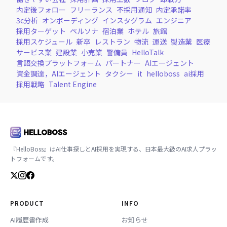
内定後フォロー
フリーランス
不採用通知
内定承諾率
3c分析
オンボーディング
インスタグラム
エンジニア
採用ターゲット
ペルソナ
宿泊業
ホテル
旅館
採用スケジュール
新卒
レストラン
物流
運送
製造業
医療
サービス業
建設業
小売業
警備員
HelloTalk
言語交換プラットフォーム
パートナー
AIエージェント
資金調達，AIエージェント
タクシー
it
helloboss
ai採用
採用戦略
Talent Engine
『HelloBoss』はAI仕事探しとAI採用を実現する、日本最大級のAI求人プラッ
トフォームです。
PRODUCT
INFO
AI履歴書作成
お知らせ