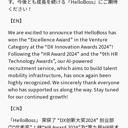
す。今後とも成長を続ける『HelloBoss』にご期待
ください！
【EN】
We are excited to announce that HelloBoss has
won the “Excellence Award” in the Venture
Category at the “DX Innovation Awards 2024”!
Following the “HR Award 2024” and the “9th HR
Technology Awards”, our AI-powered
recruitment service, which aims to build talent
mobility infrastructure, has once again been
highly recognized. We sincerely thank everyone
who has supported us along the way. Stay tuned
for our continued growth!
【CN】
「HelloBoss」 荣获了 “DX创新大奖2024” 创业部
门“优秀奖”！继“HR Award 2024”及“第九届HR技术