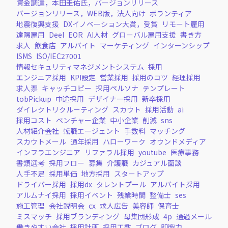
資金調達，本田圭佑氏，バージョンリリース
バージョンリリース，WEB版，法人向け
ボランティア
地震復興支援
DXイノベーション大賞，受賞
リモート雇用
遠隔雇用
Deel
EOR
AI人材
グローバル雇用支援
書き方
求人
飲食店
アルバイト
マーケティング
インターンシップ
ISMS
ISO/IEC27001
情報セキュリティマネジメントシステム
採用
エンジニア採用
KPI設定
営業採用
採用のコツ
経理採用
求人票
キャッチコピー
採用ペルソナ
テンプレート
tobPickup
中途採用
デザイナー採用
新卒採用
ダイレクトリクルーティング
スカウト
採用活動
ai
採用コスト
ベンチャー企業
中小企業
削減
sns
人材紹介会社
転職エージェント
手数料
マッチング
スカウトメール
通年採用
ハローワーク
オウンドメディア
インフラエンジニア
リファラル採用
youtube
医療事務
書類選考
採用フロー
募集
介護職
カジュアル面談
人手不足
採用単価
地方採用
スタートアップ
ドライバー採用
採用dx
タレントプール
アルバイト採用
アルムナイ採用
採用イベント
残業時間
整備士
ses
施工管理
会社説明会
cx
求人広告
美容師
保育士
ミスマッチ
採用ブランディング
母集団形成
4p
通過メール
働きやすい会社
採用計画
採用工数
ブログ
即戦力