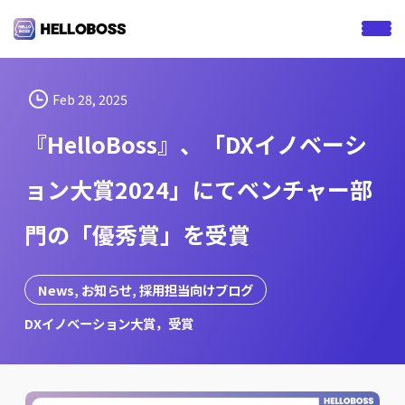
S
k
i
p
t
Feb 28, 2025
o
『HelloBoss』、「DXイノベーシ
c
o
ョン大賞2024」にてベンチャー部
n
t
門の「優秀賞」を受賞
e
n
t
News
, 
お知らせ
, 
採用担当向けブログ
DXイノベーション大賞，受賞