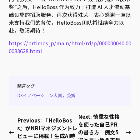
奖”之后，HelloBoss 作为致力于打造 AI 人才流动基
础设施的招聘服务，再次获得殊荣。衷心感谢一直以
来支持我们的各位，HelloBoss团队将继续全力以
赴，敬请期待！
https://prtimes.jp/main/html/rd/p/000000040.00
0083628.html
関連タグ:
DXイノベーション大賞，受賞
Next:
慎重な性格
Previous:
『HelloBos
を使った自己PR
s』がNRIマネジメントレ
←
の書き方｜例文5
→
ビューに掲載！生成AI時
選と言い換え表現