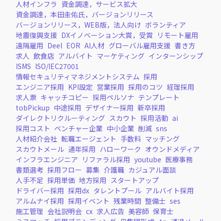
人材インフラ
資金調達，サービス拡大
資金調達，本田圭佑氏，バージョンリリース
バージョンリリース，WEB版，法人向け
ボランティア
地震復興支援
DXイノベーション大賞，受賞
リモート雇用
遠隔雇用
Deel
EOR
AI人材
グローバル雇用支援
書き方
求人
飲食店
アルバイト
マーケティング
インターンシップ
ISMS
ISO/IEC27001
情報セキュリティマネジメントシステム
採用
エンジニア採用
KPI設定
営業採用
採用のコツ
経理採用
求人票
キャッチコピー
採用ペルソナ
テンプレート
tobPickup
中途採用
デザイナー採用
新卒採用
ダイレクトリクルーティング
スカウト
採用活動
ai
採用コスト
ベンチャー企業
中小企業
削減
sns
人材紹介会社
転職エージェント
手数料
マッチング
スカウトメール
通年採用
ハローワーク
オウンドメディア
インフラエンジニア
リファラル採用
youtube
医療事務
書類選考
採用フロー
募集
介護職
カジュアル面談
人手不足
採用単価
地方採用
スタートアップ
ドライバー採用
採用dx
タレントプール
アルバイト採用
アルムナイ採用
採用イベント
残業時間
整備士
ses
施工管理
会社説明会
cx
求人広告
美容師
保育士