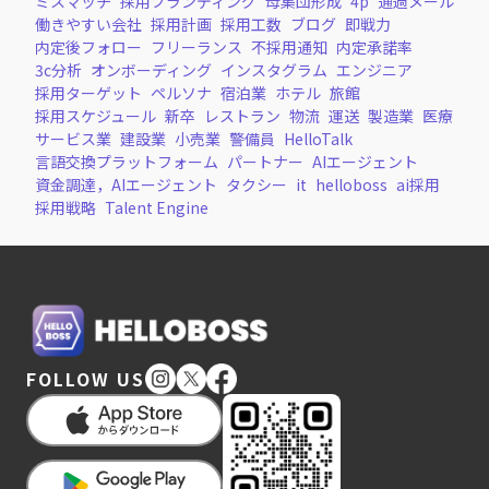
ミスマッチ
採用ブランディング
母集団形成
4p
通過メール
働きやすい会社
採用計画
採用工数
ブログ
即戦力
内定後フォロー
フリーランス
不採用通知
内定承諾率
3c分析
オンボーディング
インスタグラム
エンジニア
採用ターゲット
ペルソナ
宿泊業
ホテル
旅館
採用スケジュール
新卒
レストラン
物流
運送
製造業
医療
サービス業
建設業
小売業
警備員
HelloTalk
言語交換プラットフォーム
パートナー
AIエージェント
資金調達，AIエージェント
タクシー
it
helloboss
ai採用
採用戦略
Talent Engine
FOLLOW US