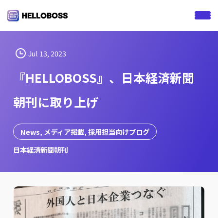
S
k
i
p
t
Jul 13, 2023
o
『HELLOBOSS』、日本経済新聞
c
o
朝刊に取り上げ
n
t
e
News
, 
メディア掲載
, 
採用担当向けブログ
n
日本経済新聞朝刊
t