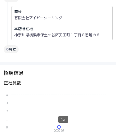
商号
有限会社アイビーシーリング
本店所在地
神奈川県横浜市保土ケ谷区天王町１丁目８番地の６
設立
招聘信息
正社員数
4
3
2
1
0人
0
2022-06