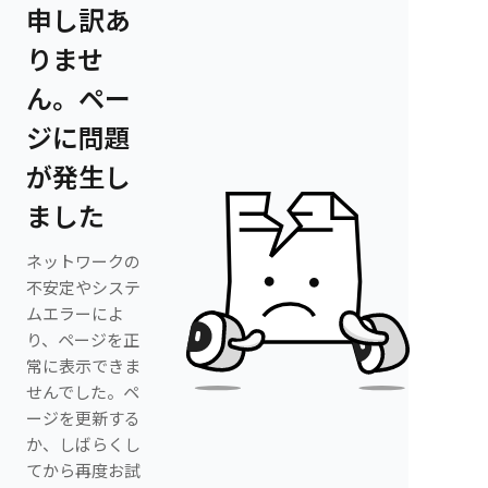
申し訳あ
りませ
ん。ペー
ジに問題
が発生し
ました
ネットワークの
不安定やシステ
ムエラーによ
り、ページを正
常に表示できま
せんでした。ペ
ージを更新する
か、しばらくし
てから再度お試