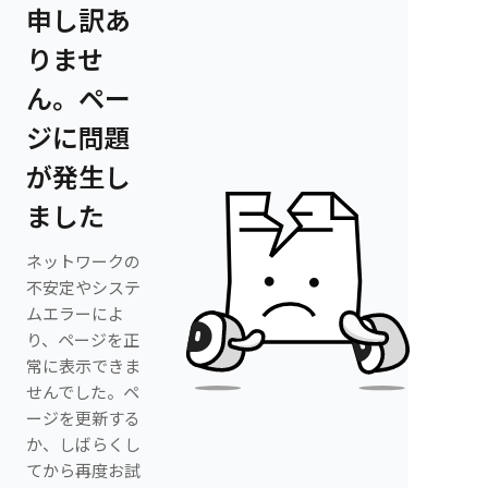
申し訳あ
りませ
ん。ペー
ジに問題
が発生し
ました
ネットワークの
不安定やシステ
ムエラーによ
り、ページを正
常に表示できま
せんでした。ペ
ージを更新する
か、しばらくし
てから再度お試