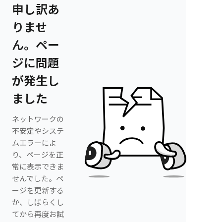
申し訳あ
りませ
ん。ペー
ジに問題
が発生し
ました
ネットワークの
不安定やシステ
ムエラーによ
り、ページを正
常に表示できま
せんでした。ペ
ージを更新する
か、しばらくし
てから再度お試