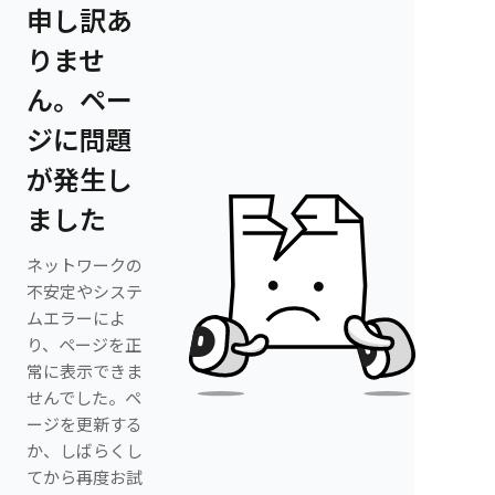
申し訳あ
りませ
ん。ペー
ジに問題
が発生し
ました
ネットワークの
不安定やシステ
ムエラーによ
り、ページを正
常に表示できま
せんでした。ペ
ージを更新する
か、しばらくし
てから再度お試