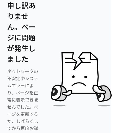
申し訳あ
りませ
ん。ペー
ジに問題
が発生し
ました
ネットワークの
不安定やシステ
ムエラーによ
り、ページを正
常に表示できま
せんでした。ペ
ージを更新する
か、しばらくし
てから再度お試