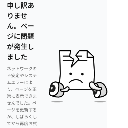
申し訳あ
りませ
ん。ペー
ジに問題
が発生し
ました
ネットワークの
不安定やシステ
ムエラーによ
り、ページを正
常に表示できま
せんでした。ペ
ージを更新する
か、しばらくし
てから再度お試