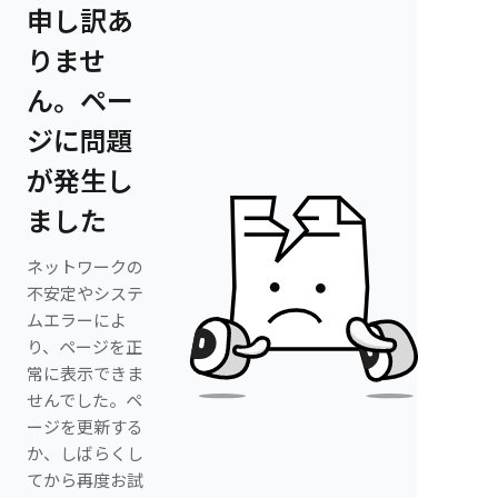
申し訳あ
りませ
ん。ペー
ジに問題
が発生し
ました
ネットワークの
不安定やシステ
ムエラーによ
り、ページを正
常に表示できま
せんでした。ペ
ージを更新する
か、しばらくし
てから再度お試