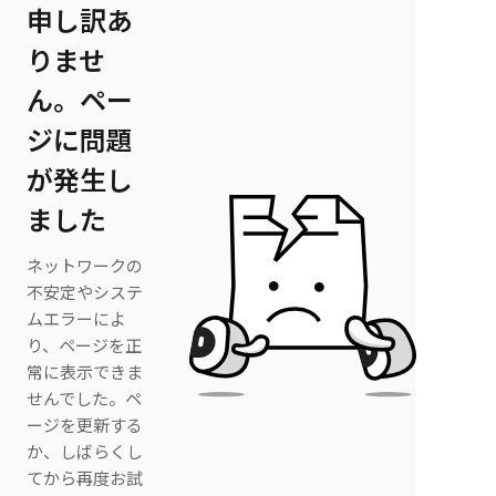
申し訳あ
りませ
ん。ペー
ジに問題
が発生し
ました
ネットワークの
不安定やシステ
ムエラーによ
り、ページを正
常に表示できま
せんでした。ペ
ージを更新する
か、しばらくし
てから再度お試