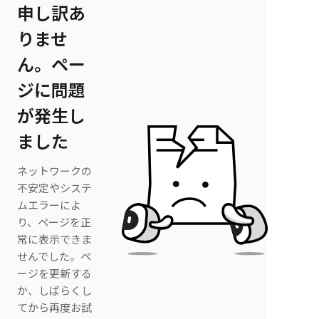
申し訳あ
りませ
ん。ペー
ジに問題
が発生し
ました
ネットワークの
不安定やシステ
ムエラーによ
り、ページを正
常に表示できま
せんでした。ペ
ージを更新する
か、しばらくし
てから再度お試