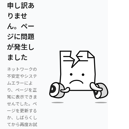
申し訳あ
りませ
ん。ペー
ジに問題
が発生し
ました
ネットワークの
不安定やシステ
ムエラーによ
り、ページを正
常に表示できま
せんでした。ペ
ージを更新する
か、しばらくし
てから再度お試