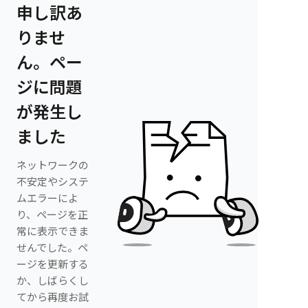
申し訳あ
りませ
ん。ペー
ジに問題
が発生し
ました
ネットワークの
不安定やシステ
ムエラーによ
り、ページを正
常に表示できま
せんでした。ペ
ージを更新する
か、しばらくし
てから再度お試