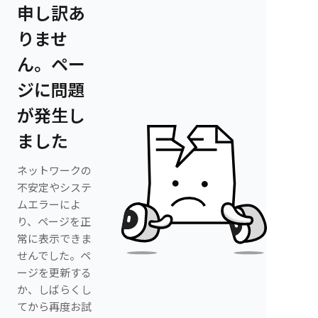
申し訳あ
りませ
ん。ペー
ジに問題
が発生し
ました
ネットワークの
不安定やシステ
ムエラーによ
り、ページを正
常に表示できま
せんでした。ペ
ージを更新する
か、しばらくし
てから再度お試