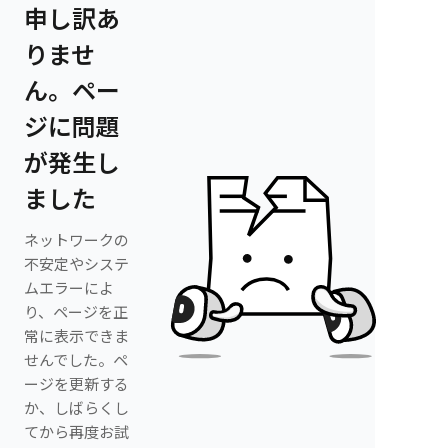
申し訳あ
りませ
ん。ペー
ジに問題
が発生し
ました
ネットワークの
不安定やシステ
ムエラーによ
り、ページを正
常に表示できま
せんでした。ペ
ージを更新する
か、しばらくし
てから再度お試