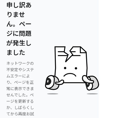
申し訳あ
りませ
ん。ペー
ジに問題
が発生し
ました
ネットワークの
不安定やシステ
ムエラーによ
り、ページを正
常に表示できま
せんでした。ペ
ージを更新する
か、しばらくし
てから再度お試