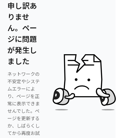
申し訳あ
りませ
ん。ペー
ジに問題
が発生し
ました
ネットワークの
不安定やシステ
ムエラーによ
り、ページを正
常に表示できま
せんでした。ペ
ージを更新する
か、しばらくし
てから再度お試