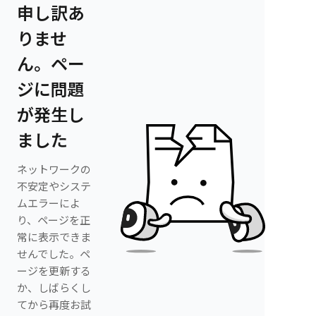
申し訳あ
りませ
ん。ペー
ジに問題
が発生し
ました
ネットワークの
不安定やシステ
ムエラーによ
り、ページを正
常に表示できま
せんでした。ペ
ージを更新する
か、しばらくし
てから再度お試