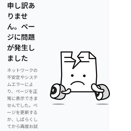
申し訳あ
りませ
ん。ペー
ジに問題
が発生し
ました
ネットワークの
不安定やシステ
ムエラーによ
り、ページを正
常に表示できま
せんでした。ペ
ージを更新する
か、しばらくし
てから再度お試