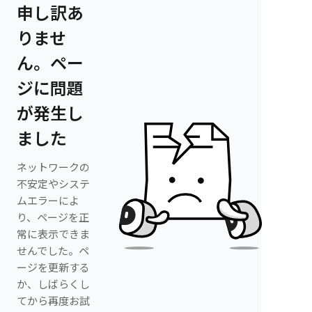
申し訳あ
りませ
ん。ペー
ジに問題
が発生し
ました
ネットワークの
不安定やシステ
ムエラーによ
り、ページを正
常に表示できま
せんでした。ペ
ージを更新する
か、しばらくし
てから再度お試