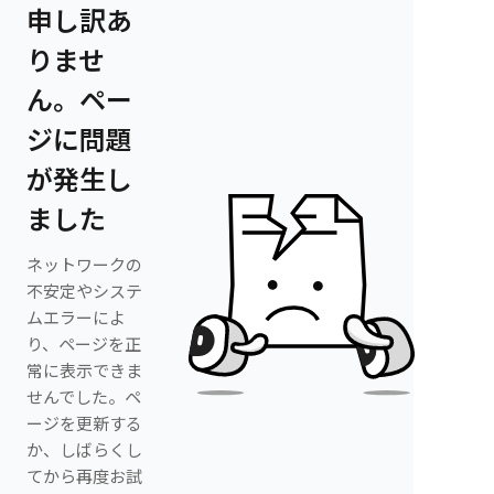
申し訳あ
りませ
ん。ペー
ジに問題
が発生し
ました
ネットワークの
不安定やシステ
ムエラーによ
り、ページを正
常に表示できま
せんでした。ペ
ージを更新する
か、しばらくし
てから再度お試