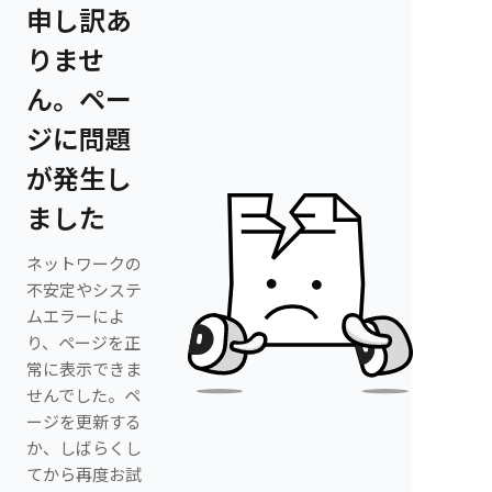
申し訳あ
りませ
ん。ペー
ジに問題
が発生し
ました
ネットワークの
不安定やシステ
ムエラーによ
り、ページを正
常に表示できま
せんでした。ペ
ージを更新する
か、しばらくし
てから再度お試