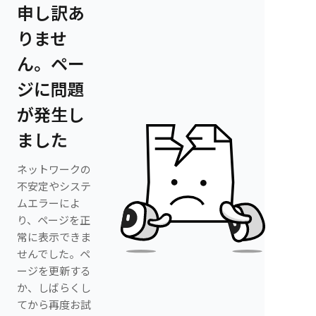
申し訳あ
りませ
ん。ペー
ジに問題
が発生し
ました
ネットワークの
不安定やシステ
ムエラーによ
り、ページを正
常に表示できま
せんでした。ペ
ージを更新する
か、しばらくし
てから再度お試