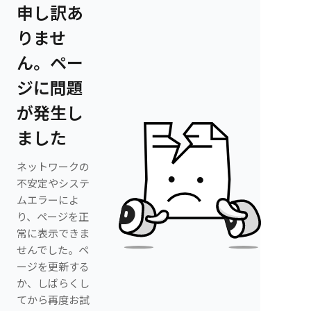
申し訳あ
りませ
ん。ペー
ジに問題
が発生し
ました
ネットワークの
不安定やシステ
ムエラーによ
り、ページを正
常に表示できま
せんでした。ペ
ージを更新する
か、しばらくし
てから再度お試