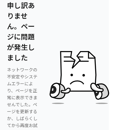
申し訳あ
りませ
ん。ペー
ジに問題
が発生し
ました
ネットワークの
不安定やシステ
ムエラーによ
り、ページを正
常に表示できま
せんでした。ペ
ージを更新する
か、しばらくし
てから再度お試