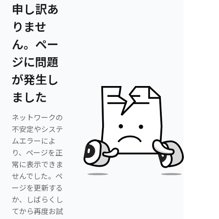
申し訳あ
りませ
ん。ペー
ジに問題
が発生し
ました
ネットワークの
不安定やシステ
ムエラーによ
り、ページを正
常に表示できま
せんでした。ペ
ージを更新する
か、しばらくし
てから再度お試