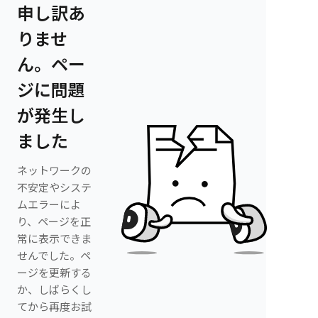
申し訳あ
りませ
ん。ペー
ジに問題
が発生し
ました
ネットワークの
不安定やシステ
ムエラーによ
り、ページを正
常に表示できま
せんでした。ペ
ージを更新する
か、しばらくし
てから再度お試