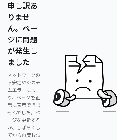
申し訳あ
りませ
ん。ペー
ジに問題
が発生し
ました
ネットワークの
不安定やシステ
ムエラーによ
り、ページを正
常に表示できま
せんでした。ペ
ージを更新する
か、しばらくし
てから再度お試