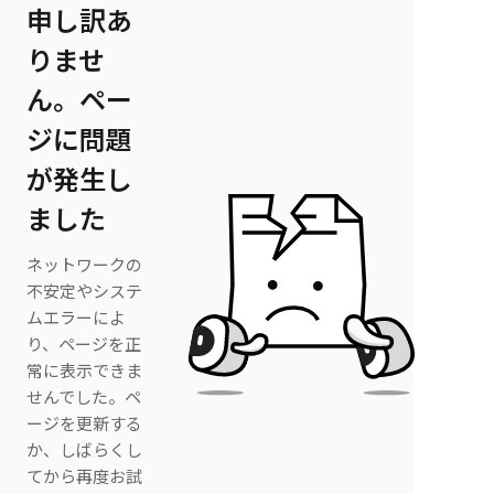
申し訳あ
りませ
ん。ペー
ジに問題
が発生し
ました
ネットワークの
不安定やシステ
ムエラーによ
り、ページを正
常に表示できま
せんでした。ペ
ージを更新する
か、しばらくし
てから再度お試