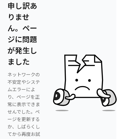
申し訳あ
りませ
ん。ペー
ジに問題
が発生し
ました
ネットワークの
不安定やシステ
ムエラーによ
り、ページを正
常に表示できま
せんでした。ペ
ージを更新する
か、しばらくし
てから再度お試