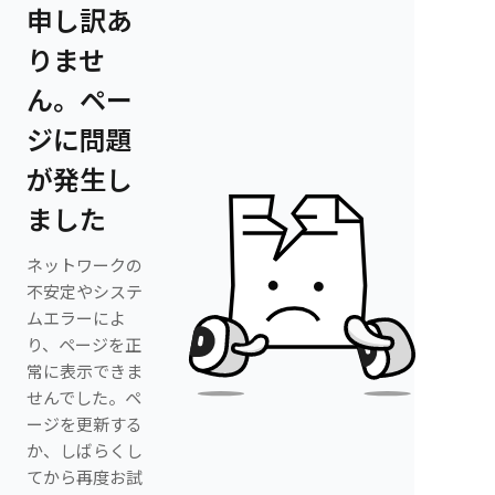
申し訳あ
りませ
ん。ペー
ジに問題
が発生し
ました
ネットワークの
不安定やシステ
ムエラーによ
り、ページを正
常に表示できま
せんでした。ペ
ージを更新する
か、しばらくし
てから再度お試