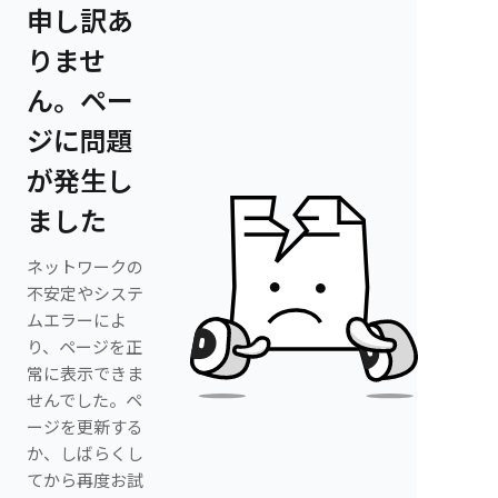
申し訳あ
りませ
ん。ペー
ジに問題
が発生し
ました
ネットワークの
不安定やシステ
ムエラーによ
り、ページを正
常に表示できま
せんでした。ペ
ージを更新する
か、しばらくし
てから再度お試