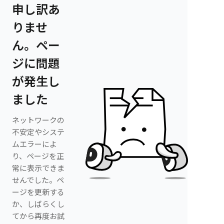
申し訳あ
りませ
ん。ペー
ジに問題
が発生し
ました
ネットワークの
不安定やシステ
ムエラーによ
り、ページを正
常に表示できま
せんでした。ペ
ージを更新する
か、しばらくし
てから再度お試