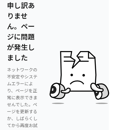
申し訳あ
りませ
ん。ペー
ジに問題
が発生し
ました
ネットワークの
不安定やシステ
ムエラーによ
り、ページを正
常に表示できま
せんでした。ペ
ージを更新する
か、しばらくし
てから再度お試