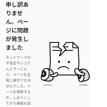
申し訳あ
りませ
ん。ペー
ジに問題
が発生し
ました
ネットワークの
不安定やシステ
ムエラーによ
り、ページを正
常に表示できま
せんでした。ペ
ージを更新する
か、しばらくし
てから再度お試