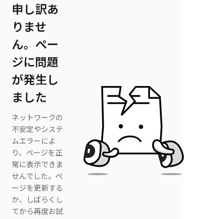
申し訳あ
りませ
ん。ペー
ジに問題
が発生し
ました
ネットワークの
不安定やシステ
ムエラーによ
り、ページを正
常に表示できま
せんでした。ペ
ージを更新する
か、しばらくし
てから再度お試