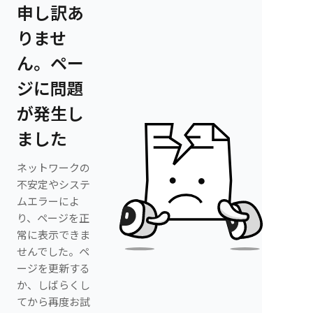
申し訳あ
りませ
ん。ペー
ジに問題
が発生し
ました
ネットワークの
不安定やシステ
ムエラーによ
り、ページを正
常に表示できま
せんでした。ペ
ージを更新する
か、しばらくし
てから再度お試