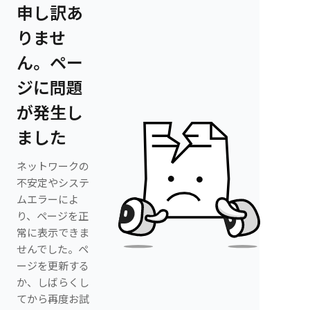
申し訳あ
りませ
ん。ペー
ジに問題
が発生し
ました
ネットワークの
不安定やシステ
ムエラーによ
り、ページを正
常に表示できま
せんでした。ペ
ージを更新する
か、しばらくし
てから再度お試