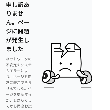
申し訳あ
りませ
ん。ペー
ジに問題
が発生し
ました
ネットワークの
不安定やシステ
ムエラーによ
り、ページを正
常に表示できま
せんでした。ペ
ージを更新する
か、しばらくし
てから再度お試