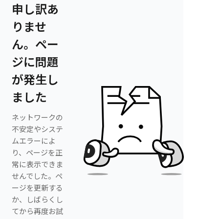
申し訳あ
りませ
ん。ペー
ジに問題
が発生し
ました
ネットワークの
不安定やシステ
ムエラーによ
り、ページを正
常に表示できま
せんでした。ペ
ージを更新する
か、しばらくし
てから再度お試