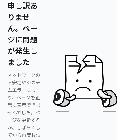
申し訳あ
りませ
ん。ペー
ジに問題
が発生し
ました
ネットワークの
不安定やシステ
ムエラーによ
り、ページを正
常に表示できま
せんでした。ペ
ージを更新する
か、しばらくし
てから再度お試