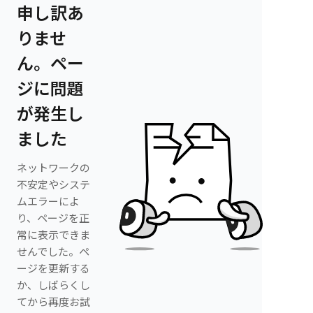
申し訳あ
りませ
ん。ペー
ジに問題
が発生し
ました
ネットワークの
不安定やシステ
ムエラーによ
り、ページを正
常に表示できま
せんでした。ペ
ージを更新する
か、しばらくし
てから再度お試