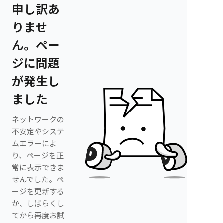
申し訳あ
りませ
ん。ペー
ジに問題
が発生し
ました
ネットワークの
不安定やシステ
ムエラーによ
り、ページを正
常に表示できま
せんでした。ペ
ージを更新する
か、しばらくし
てから再度お試