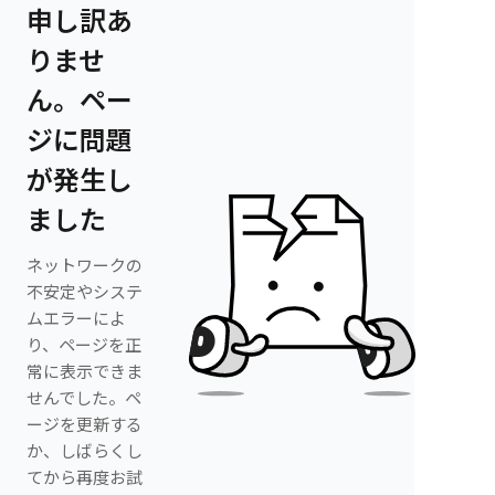
申し訳あ
りませ
ん。ペー
ジに問題
が発生し
ました
ネットワークの
不安定やシステ
ムエラーによ
り、ページを正
常に表示できま
せんでした。ペ
ージを更新する
か、しばらくし
てから再度お試