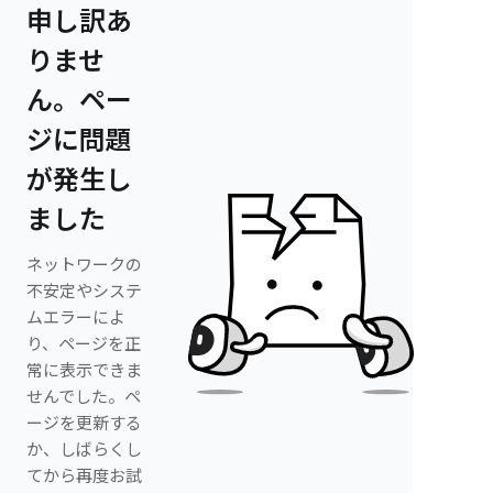
申し訳あ
りませ
ん。ペー
ジに問題
が発生し
ました
ネットワークの
不安定やシステ
ムエラーによ
り、ページを正
常に表示できま
せんでした。ペ
ージを更新する
か、しばらくし
てから再度お試