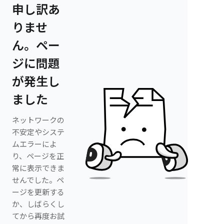
申し訳あ
りませ
ん。ペー
ジに問題
が発生し
ました
ネットワークの
不安定やシステ
ムエラーによ
り、ページを正
常に表示できま
せんでした。ペ
ージを更新する
か、しばらくし
てから再度お試