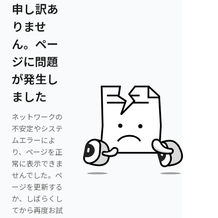
申し訳あ
りませ
ん。ペー
ジに問題
が発生し
ました
ネットワークの
不安定やシステ
ムエラーによ
り、ページを正
常に表示できま
せんでした。ペ
ージを更新する
か、しばらくし
てから再度お試