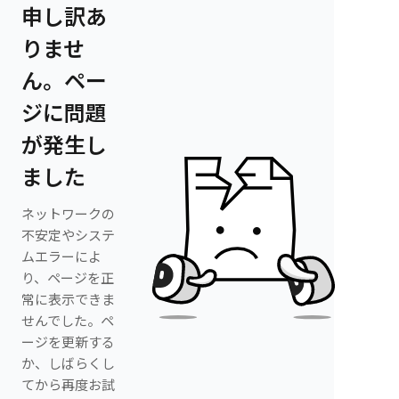
申し訳あ
りませ
ん。ペー
ジに問題
が発生し
ました
ネットワークの
不安定やシステ
ムエラーによ
り、ページを正
常に表示できま
せんでした。ペ
ージを更新する
か、しばらくし
てから再度お試