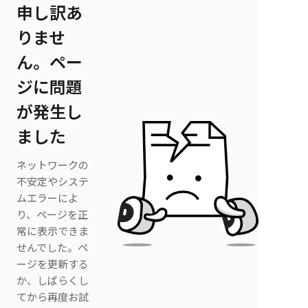
申し訳あ
りませ
ん。ペー
ジに問題
が発生し
ました
ネットワークの
不安定やシステ
ムエラーによ
り、ページを正
常に表示できま
せんでした。ペ
ージを更新する
か、しばらくし
てから再度お試